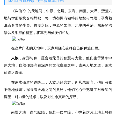
诛仙2可选种族与捏脸系统介绍
《诛仙2》的天地间，中原、北境、东海、南疆、大泽、蛮荒六
境与学府板块交相辉映，每一境都拥有独特的地貌与气候，孕育着
形态各异的生灵。首测之际，中原的繁华、北境的苍茫、东海的浩
渺以及学府的智慧，将率先与仙友们相见。
在这片广袤的天地中，玩家可随心选择自己的种族归属。
人族
，身形匀称，蕴含着无尽的智慧与力量。他们生于繁华中
原大地，自幼便浸润在深厚的文化底蕴之中，崇尚天地之道，追求
仙道之真谛。
在追求仙道的道路上，人族历经磨难，但从未放弃。他们孜孜
不倦地修炼，探寻着天地之间的奥秘，他们的心中充满了对未知的
渴望，对力量的追求，以及对生命真谛的探寻。
南疆之地，瘴气缭绕，仿若一层屏障，守护着这片土地上独特