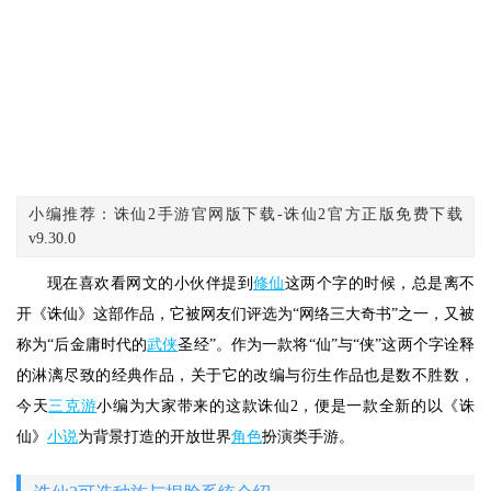
小编推荐：诛仙2手游官网版下载-诛仙2官方正版免费下载
v9.30.0
现在喜欢看网文的小伙伴提到
修仙
这两个字的时候，总是离不
开《诛仙》这部作品，它被网友们评选为“网络三大奇书”之一，又被
称为“后金庸时代的
武侠
圣经”。作为一款将“仙”与“侠”这两个字诠释
的淋漓尽致的经典作品，关于它的改编与衍生作品也是数不胜数，
今天
三克游
小编为大家带来的这款诛仙2，便是一款全新的以《诛
仙》
小说
为背景打造的开放世界
角色
扮演类手游。