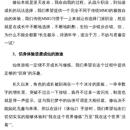
修仙本就是逆天改命，我命由我的过程。从战斗职业，到仙途
成长的玩法选择，我们希望提供一个完全不同于传统MMO的极致自
由的体验，我们传统MMO习惯于一上来就让你选择门派职业，然后
就是在成长中不断地选择，不断地斟酌，生怕一步错步步错。但，
为什么不能全都要?长生极乐，诗酒年华，道法千万，不妨与君遍尝
一试?
3、切身体验逆袭成仙的旅途
仙侠游戏一定绕不开成长与修炼。我们希望在这个过程中提供
足够的“切身”的乐趣。
长久以来，角色的成长被刻画在一个个冰冷的面板，一串串数
字的增长里。突破不过点一下按钮，炼丹不过多一道闪光，制造也
就是弹一声提示。这与我们梦中的仙侠可谓是大相径庭。修仙决不
能如此无趣与单薄。所以在设计《诛仙2》手游时，我们希望仙友们
切切实实的能够体验到“我在这个世界修炼”乃至“我在这个世界‘活
着’”。