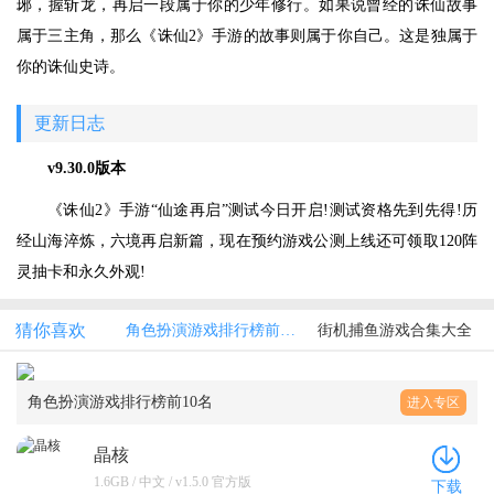
琊，握斩龙，再启一段属于你的少年修行。如果说曾经的诛仙故事
属于三主角，那么《诛仙2》手游的故事则属于你自己。这是独属于
你的诛仙史诗。
更新日志
v9.30.0版本
《诛仙2》手游“仙途再启”测试今日开启!测试资格先到先得!历
经山海淬炼，六境再启新篇，现在预约游戏公测上线还可领取120阵
灵抽卡和永久外观!
猜你喜欢
角色扮演游戏排行榜前10名
街机捕鱼游戏合集大全
角色扮演游戏排行榜前10名
进入专区
晶核
1.6GB / 中文 / v1.5.0 官方版
下载