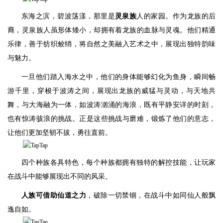
东海之滨，碧波荡漾，那里是
灵泉族
人的家园。作为龙族的后
裔，灵泉族人虽形体矮小，却拥有着龙族的血脉与灵魂。他们精通
乐律，善于纺织鲛绡，将自然之美融入艺术之中，展现出独特韵味
与魅力。
一旦他们踏入海水之中，他们的身体能够幻化为鱼身，瞬间畅
游千里，穿梭于波涛之间，展现出龙族的威猛与灵动，与天地共
舞，与大海融为一体，如波涛汹涌的海浪，既有平静安详的时刻，
也有惊涛骇浪的挑战。正是这些挑战与磨难，锻炼了他们的意志，
让他们更加坚韧不拔，勇往直前。
四个种族各具特色，每个种族都拥有独特的解控技能，让玩家
在战斗中能够展现出不同的风采。
人族可借助仙道之力
，破除一切禁锢，在战斗中如同仙人般飘
逸自如。