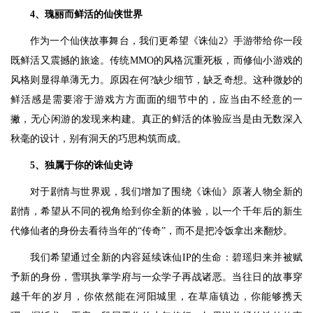
4、瑰丽而鲜活的仙侠世界
作为一个仙侠故事舞台，我们更希望《诛仙2》手游带给你一段
既鲜活又震撼的旅途。传统MMO的风格沉重死板，而修仙小游戏的
风格则显得单薄无力。原因在何?缺少细节，缺乏奇想。这种微妙的
鲜活感是需要溶于游戏方方面面的细节中的，应当由不经意的一
撇，无心闲游的发现来构建。真正的鲜活的体验应当是由无数深入
秋毫的设计，别有洞天的巧思构筑而成。
5、独属于你的诛仙史诗
对于剧情与世界观，我们增加了围绕《诛仙》原著人物全新的
剧情，希望从不同的视角给到你全新的体验，以一个千年后的新生
代修仙者的身份去看待当年的“传奇”，而不是把冷饭拿出来翻炒。
我们希望通过全新的内容延续诛仙IP的生命：碧瑶归来并被赋
予新的身份，雪琪执掌学府与一众学子再战诸恶。当往日的故事穿
越千年的岁月，你依然能在河阳城里，在草庙镇边，你能够携天