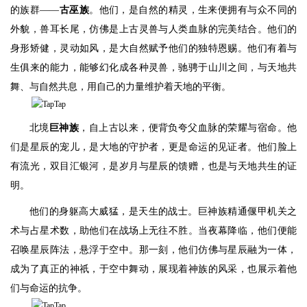
的族群——
古巫族
。他们，是自然的精灵，生来便拥有与众不同的
外貌，兽耳长尾，仿佛是上古灵兽与人类血脉的完美结合。他们的
身形矫健，灵动如风，是大自然赋予他们的独特恩赐。他们有着与
生俱来的能力，能够幻化成各种灵兽，驰骋于山川之间，与天地共
舞、与自然共息，用自己的力量维护着天地的平衡。
北境
巨神族
，自上古以来，便背负夸父血脉的荣耀与宿命。他
们是星辰的宠儿，是大地的守护者，更是命运的见证者。他们脸上
有流光，双目汇银河，是岁月与星辰的馈赠，也是与天地共生的证
明。
他们的身躯高大威猛，是天生的战士。巨神族精通偃甲机关之
术与占星术数，助他们在战场上无往不胜。当夜幕降临，他们便能
召唤星辰阵法，悬浮于空中。那一刻，他们仿佛与星辰融为一体，
成为了真正的神祇，于空中舞动，展现着神族的风采，也展示着他
们与命运的抗争。