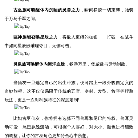
古巫族可唤醒体内沉睡的灵兽之力
，瞬间挣脱一切束缚，驰骋
于万马千军之间。
巨神族能召唤星辰之力
，将敌人束缚的枷锁一一打破，在战斗
中如同星辰般璀璨夺目，无懈可击。
灵泉族可唤醒体内海洋血脉
，畅游万里，凭威猛与灵动制敌。
当仙友一旦选定自己的出生种族，便可踏上一段外貌自定义的
奇妙旅程。这不仅仅局限于传统的五官、身材、发型、妆容等捏脸
玩法，更是一次对种族特征的深度定制!
比如古巫仙友，你将拥有选择不同兽耳和尾巴的特权。兽耳灵
动可爱，尾巴飘逸潇洒，可根据个人喜好，对大小、颜色进行细致
的调整，让你的古巫角色更加符合心中所想。