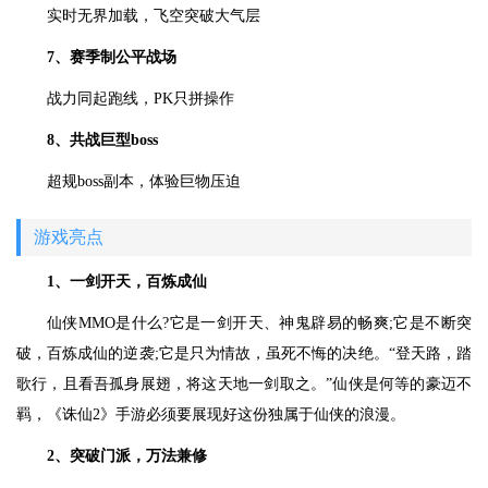
实时无界加载，飞空突破大气层
7、赛季制公平战场
战力同起跑线，PK只拼操作
8、共战巨型boss
超规boss副本，体验巨物压迫
游戏亮点
1、一剑开天，百炼成仙
仙侠MMO是什么?它是一剑开天、神鬼辟易的畅爽;它是不断突
破，百炼成仙的逆袭;它是只为情故，虽死不悔的决绝。“登天路，踏
歌行，且看吾孤身展翅，将这天地一剑取之。”仙侠是何等的豪迈不
羁，《诛仙2》手游必须要展现好这份独属于仙侠的浪漫。
2、突破门派，万法兼修