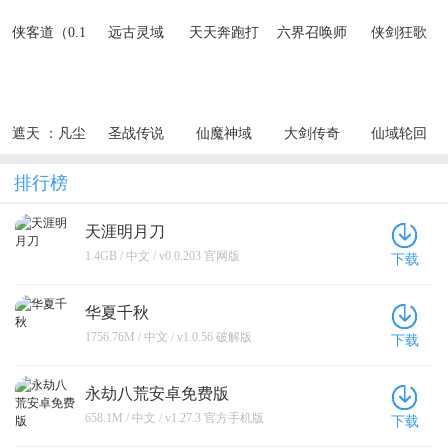
侠客道（0.1
远古灵域
天天奔跑打
六界召唤师
侠剑狂歌
折送1W代金
怪兽（武侠
（0.1折每日
（0.1折天天
免费版）
世界0.05
代金券）
送6480）
折）
遮天 ：凡尘
圣战传说
仙魔神域
大剑传奇
仙域轮回
一叶
（0.1折无敌
（0.05折买
（0.1折一起
（0.1折每天
寂寞）
断无忧）
修仙）
送6480代金
排行榜
券）
天涯明月刀
1.4GB / 中文 / v0.0.203 官网版
下载
华夏千秋
1756.76M / 中文 / v1.0.56 破解版
下载
永劫八荒安卓免费版
658.1M / 中文 / v1.27.3 官方手机版
下载