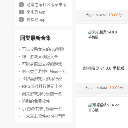
版
动漫之家社区版苹果版
6
来电秀app
7
10.00
大小：5.82M |
分
付费通app
8
同类最新合集
可以攻略女主的rpg冒险
游戏
绅士游戏直装版大全
可脱身服全去掉的游戏
刷机精灵 v4.0.0 手机版
射击类手游排行榜前十名
卡牌类游戏手游排行榜
RPG游戏排行榜前十名
10.00
大小：19.84M |
分
闯关游戏排行榜前十名
追剧的免费软件
小说软件排行榜前十名
十大交友软件app排行榜