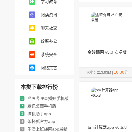
学习教育
阅读资讯
聊天社交
效率办公
金砖弱网 v5.0 安卓版
系统安全
网络其它
10.00
大小：213.83M |
分
本类下载排行榜
哔哩哔哩直播姬手机版
1
腾讯桌面手机版
2
搞机助手app
3
茶杯狐官方app
4
bmi计算器app v6.5.8
乐清上班族网app最新
5