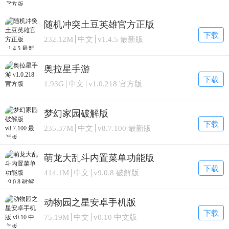
随机冲突土豆英雄官方正版
下载
232.12M
中文
v1.4.5 最新版
奥拉星手游
下载
1.93G
中文
v1.0.218 官方版
梦幻家园破解版
下载
235.37M
中文
v8.7.100 最新版
萌龙大乱斗内置菜单功能版
下载
414.1M
中文
v9.0.8 破解版
动物园之星安卓手机版
下载
75.19M
中文
v0.10 中文版