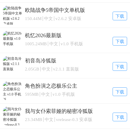
欧陆战争5帝国中文单机版
下载
150.44M
中文
v2.6.2 安卓版
机忆2026最新版
下载
1005.24MB
中文
v1.0 手机版
初音岛冷狐版
下载
2.05GB
中文
v2.1.1 直装版
角色扮演之恋极乐公主
下载
595MB
中文
v1.0 手机版
我与女仆索菲娅的秘密冷狐版
下载
23.34MB
中文
vrelease-0.3 安卓版