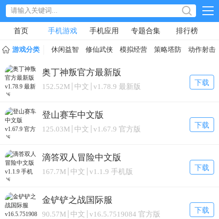
首页
手机游戏
手机应用
专题合集
排行榜
游戏分类
休闲益智
修仙武侠
模拟经营
策略塔防
动作射击
奥丁神叛官方最新版
下载
152.52M
中文
v1.78.9 最新版
登山赛车中文版
下载
125.03M
中文
v1.67.9 官方版
滴答双人冒险中文版
下载
167.7M
中文
v1.1.9 手机版
金铲铲之战国际服
下载
90.57M
中文
v16.5.7519084 官方版